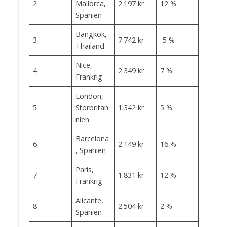
2
Mallorca,
2.197 kr
12 %
Spanien
Bangkok,
3
7.742 kr
-5 %
Thailand
Nice,
4
2.349 kr
7 %
Frankrig
London,
5
Storbritan
1.342 kr
5 %
nien
Barcelona
6
2.149 kr
16 %
, Spanien
Paris,
7
1.831 kr
12 %
Frankrig
Alicante,
8
2.504 kr
2 %
Spanien