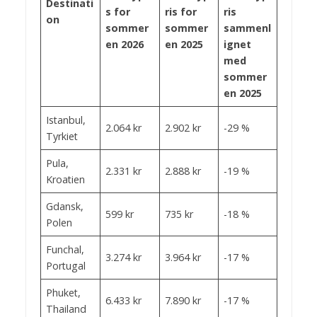
Destinati
s for
ris for
ris
on
sommer
sommer
sammenl
en 2026
en 2025
ignet
med
sommer
en 2025
Istanbul,
2.064 kr
2.902 kr
-29 %
Tyrkiet
Pula,
2.331 kr
2.888 kr
-19 %
Kroatien
Gdansk,
599 kr
735 kr
-18 %
Polen
Funchal,
3.274 kr
3.964 kr
-17 %
Portugal
Phuket,
6.433 kr
7.890 kr
-17 %
Thailand