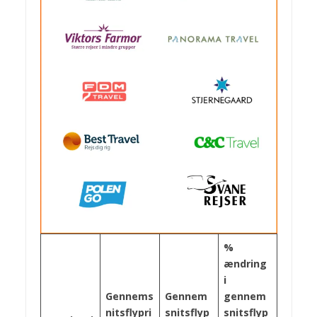
%
ændring
i
Gennems
Gennem
gennem
nitsflypri
snitsflyp
snitsflyp