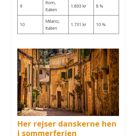
Rom,
9
1.893 kr
8 %
Italien
Milano,
10
1.731 kr
10 %
Italien
Her rejser danskerne hen
i sommerferien