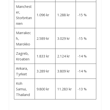
Manchest
er,
1.096 kr
1.288 kr
-15 %
Storbritan
nien
Marrakec
h,
2.589 kr
3.029 kr
-15 %
Marokko
Zagreb,
1.833 kr
2.124 kr
-14 %
Kroatien
Ankara,
3.289 kr
3.809 kr
-14 %
Tyrkiet
Koh
Samui,
9.800 kr
11.283 kr
-13 %
Thailand