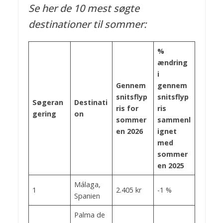
Se her de 10 mest søgte
destinationer til sommer:
%
ændring
i
Gennem
gennem
snitsflyp
snitsflyp
Søgeran
Destinati
ris for
ris
gering
on
sommer
sammenl
en 2026
ignet
med
sommer
en 2025
Málaga,
1
2.405 kr
-1 %
Spanien
Palma de