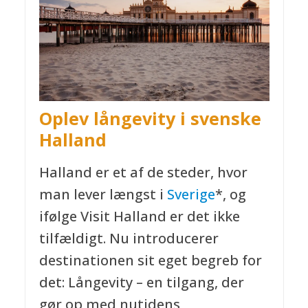
Oplev
långevity
i svenske
Halland
Halland er et af de steder, hvor
man lever længst i
Sverige
*, og
ifølge Visit Halland er det ikke
tilfældigt. Nu introducerer
destinationen sit eget begreb for
det: Långevity – en tilgang, der
gør op med nutidens