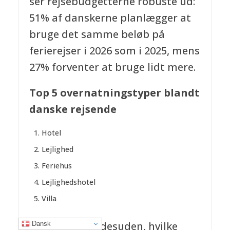
ser rejsebudgetterne robuste ud:
51% af danskerne planlægger at
bruge det samme beløb på
ferierejser i 2026 som i 2025, mens
27% forventer at bruge lidt mere.
Top 5 overnatningstyper blandt
danske rejsende
Hotel
Lejlighed
Feriehus
Lejlighedshotel
Villa
Dataene viser desuden, hvilke
Dansk