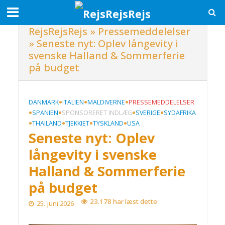
RejsRejsRejs
»
Pressemeddelelser
»
Seneste nyt: Oplev långevity i
svenske Halland & Sommerferie
på budget
•
•
•
DANMARK
ITALIEN
MALDIVERNE
PRESSEMEDDELELSER
•
•
•
•
SPANIEN
SPONSORERET INDLÆG
SVERIGE
SYDAFRIKA
•
•
•
•
THAILAND
TJEKKIET
TYSKLAND
USA
Seneste nyt: Oplev
långevity i svenske
Halland & Sommerferie
på budget
23.178 har læst dette
25. juni 2026