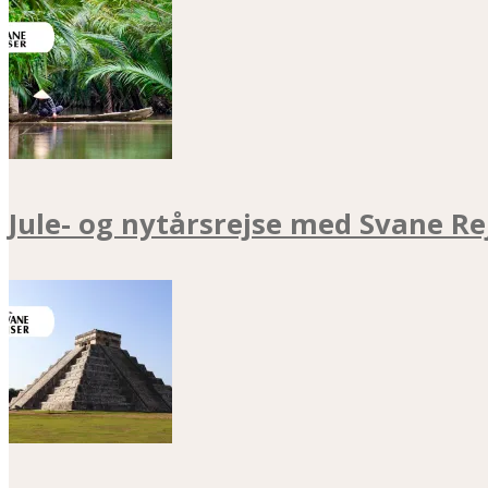
Jule- og nytårsrejse med Svane Re