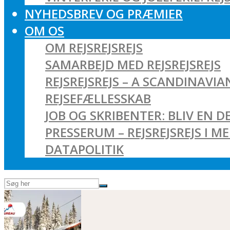
NYHEDSBREV OG PRÆMIER
OM OS
OM REJSREJSREJS
SAMARBEJD MED REJSREJSREJS
REJSREJSREJS – A SCANDINAVI
REJSEFÆLLESSKAB
JOB OG SKRIBENTER: BLIV EN DE
PRESSERUM – REJSREJSREJS I M
DATAPOLITIK