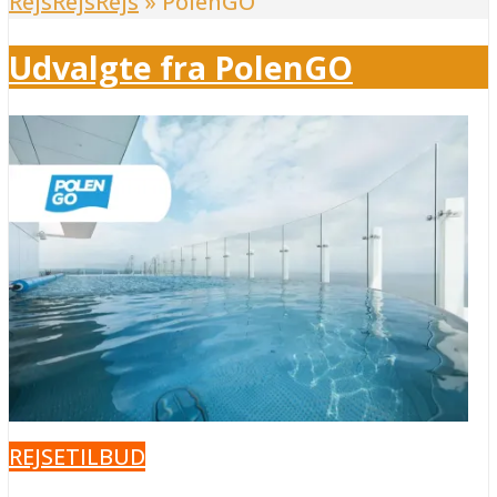
RejsRejsRejs
»
PolenGO
Udvalgte fra PolenGO
REJSETILBUD