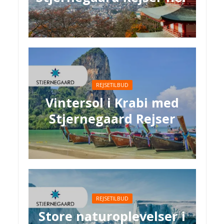
REJSETILBUD
Vintersol i Krabi med
Stjernegaard Rejser
REJSETILBUD
Store naturoplevelser i