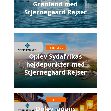
Grønland med
Stjernegaard Rejser
REJSETILBUD
Oplev Sydafrikas
højdepunkter med
Stjernegaard Rejser
REJSETILBUD
Oplev Japans