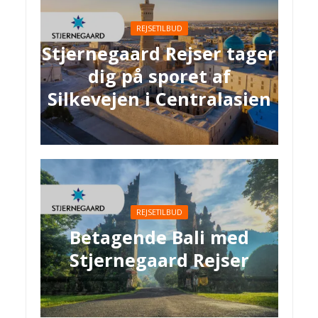
REJSETILBUD
Stjernegaard Rejser tager
dig på sporet af
Silkevejen i Centralasien
REJSETILBUD
Betagende Bali med
Stjernegaard Rejser