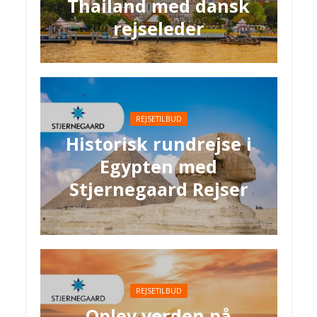
Thailand med dansk
rejseleder
REJSETILBUD
Historisk rundrejse i
Egypten med
Stjernegaard Rejser
REJSETILBUD
Oplev verden på