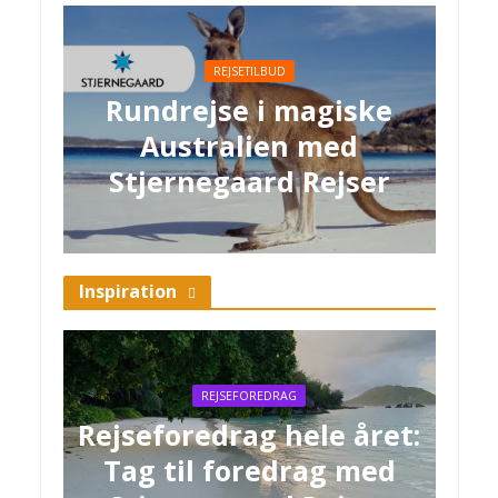
REJSETILBUD
Rundrejse i magiske
Australien med
Stjernegaard Rejser
Inspiration
REJSEFOREDRAG
Rejseforedrag hele året:
Tag til foredrag med