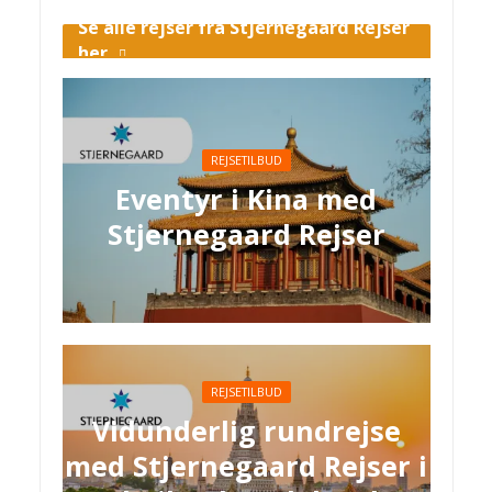
Se alle rejser fra Stjernegaard Rejser
her
REJSETILBUD
Eventyr i Kina med
Stjernegaard Rejser
REJSETILBUD
Vidunderlig rundrejse
med Stjernegaard Rejser i