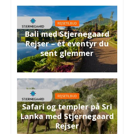
REJSETILBUD
Bali med Stjernegaard
Rejser – et eventyr du
sent glemmer
REJSETILBUD
Safari og templer på Sri
Lanka med Stjernegaard
Rejser