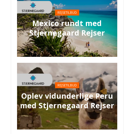
REJSETILBUD
Mexico rundt med
Stjernegaard Rejser
REJSETILBUD
Oplev vidunderlige Peru
med Stjernegaard Rejser