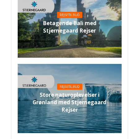
REJSETILBUD
Betagende Bali med
Stjernegaard Rejser
REJSETILBUD
Store naturoplevelser i
Grønland med Stjernegaard
Rejser