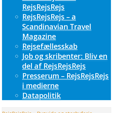
RejsRejsRejs
RejsRejsRejs – a
Scandinavian Travel
Magazine
Rejsefællesskab
Job og skribenter: Bliv en
del af RejsRejsRejs
Presserum – RejsRejsRejs
i medierne
Datapolitik