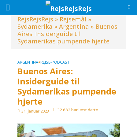
RejsRejsRejs
»
Rejsemål
»
Sydamerika
»
Argentina
»
Buenos
Aires: Insiderguide til
Sydamerikas pumpende hjerte
•
ARGENTINA
REJSE-PODCAST
Buenos Aires:
Insiderguide til
Sydamerikas pumpende
hjerte
32.682 har læst dette
31. januar 2023