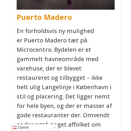
Puerto Madero
En forholdsvis ny mulighed
er Puerto Madero
tæt på
Microcentro. Bydelen er et
gammelt havneområde med
varehuse, der er blevet
restaureret og tilbygget – ikke
helt ulig Langelinje i København i
stil og placering. Det ligger nemt
for hele byen, og der er masser af
gode restauranter der. Omvendt
er der også noget affolket om
Dansk