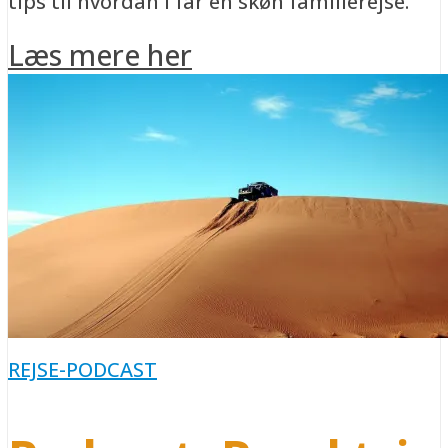
tips til hvordan I får en skøn familierejse.
Læs mere her
REJSE-PODCAST