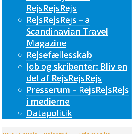
RejsRejsRejs
RejsRejsRejs – a
Scandinavian Travel
Magazine
Rejsefællesskab
Job og skribenter: Bliv en
del af RejsRejsRejs
Presserum – RejsRejsRejs
i medierne
Datapolitik