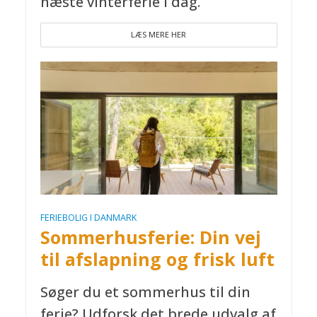
næste vinterferie i dag.
LÆS MERE HER
FERIEBOLIG I DANMARK
Sommerhusferie: Din vej
til afslapning og frisk luft
Søger du et sommerhus til din
ferie? Udforsk det brede udvalg af