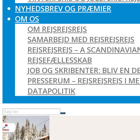
NYHEDSBREV OG PRÆMIER
OM OS
OM REJSREJSREJS
SAMARBEJD MED REJSREJSREJS
REJSREJSREJS – A SCANDINAVI
REJSEFÆLLESSKAB
JOB OG SKRIBENTER: BLIV EN DE
PRESSERUM – REJSREJSREJS I M
DATAPOLITIK