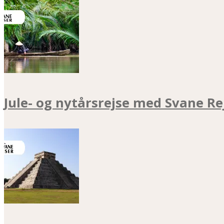
Jule- og nytårsrejse med Svane Re