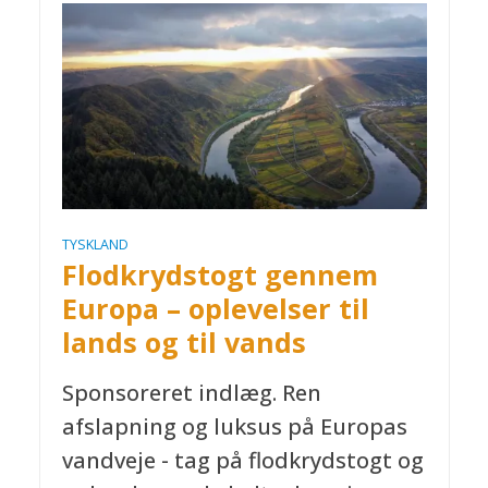
TYSKLAND
Flodkrydstogt gennem
Europa – oplevelser til
lands og til vands
Sponsoreret indlæg. Ren
afslapning og luksus på Europas
vandveje - tag på flodkrydstogt og