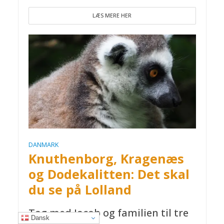
LÆS MERE HER
DANMARK
Knuthenborg, Kragenæs
og Dodekalitten: Det skal
du se på Lolland
Tag med Jacob og familien til tre
Dansk