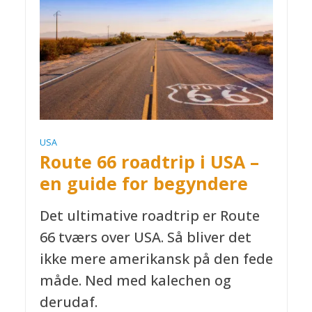
USA
Route 66 roadtrip i USA –
en guide for begyndere
Det ultimative roadtrip er Route
66 tværs over USA. Så bliver det
ikke mere amerikansk på den fede
måde. Ned med kalechen og
derudaf.