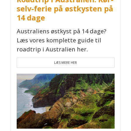
selv-ferie på østkysten på
14 dage
Australiens østkyst på 14 dage?
Læs vores komplette guide til
roadtrip i Australien her.
LÆS MERE HER