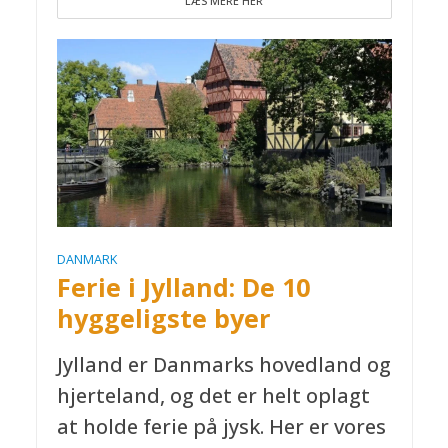
LÆS MERE HER
DANMARK
Ferie i Jylland: De 10
hyggeligste byer
Jylland er Danmarks hovedland og
hjerteland, og det er helt oplagt
at holde ferie på jysk. Her er vores