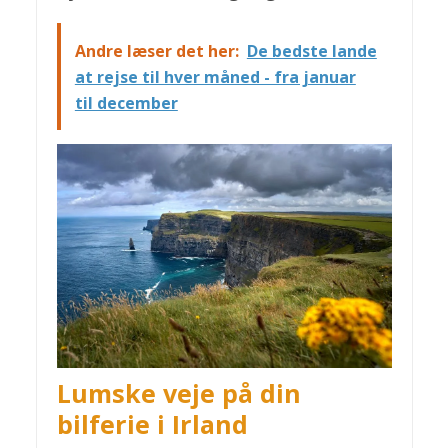
Andre læser det her:
De bedste lande
at rejse til hver måned - fra januar
til december
Lumske veje på din
bilferie i Irland