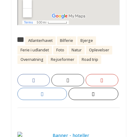
Atlanterhavet
Bilferie
Bjerge
Ferie i udlandet
Foto
Natur
Oplevelser
Overnatning
Rejseformer
Road trip