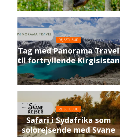
REJSETILBUD
Tag med Panorama Travel
til fortryllende Kirgisistan
REJSETILBUD
Safari i Sydafrika som
solorejsende med Svane