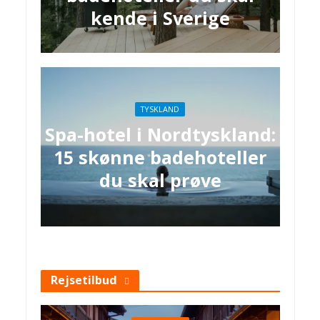
kende i Sverige
TYSKLAND
Spa-hotel i Nordtyskland:
15 skønne badehoteller
du skal prøve
Rejsetilbud