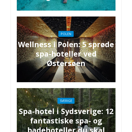
POLEN
Wellness i Polen: 5 sprøde
spa-hoteller ved
Østersøen
SVERIGE
Spa-hotel i Sydsverige: 12
fantastiske spa- og
badehoteller du skal