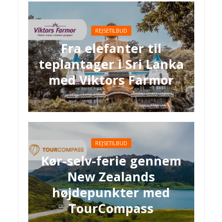
REJSETILBUD
Fra elefanter til
teplantager i Sri Lanka
med Viktors Farmor
REJSETILBUD
Kør-selv-ferie gennem
New Zealands
højdepunkter med
TourCompass