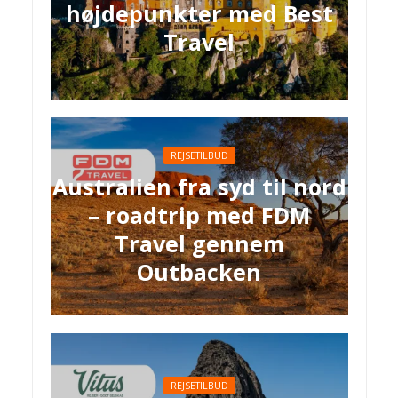
højdepunkter med Best
Travel
REJSETILBUD
Australien fra syd til nord
– roadtrip med FDM
Travel gennem
Outbacken
REJSETILBUD