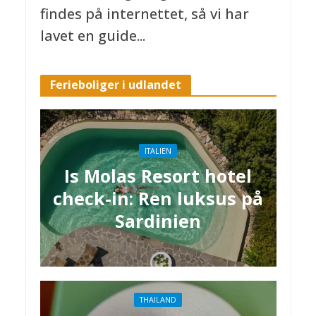
findes på internettet, så vi har
lavet en guide...
Ferieboliger i udlandet
ITALIEN
Is Molas Resort hotel
check-in: Ren luksus på
Sardinien
THAILAND