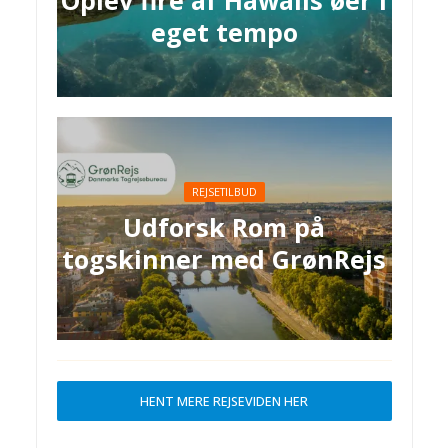
Oplev fire af Hawaiis øer i
eget tempo
REJSETILBUD
Udforsk Rom på
togskinner med GrønRejs
HENT MERE REJSEVIDEN HER