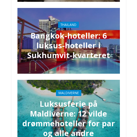
THAILAND
Bangkok-hoteller: 6
luksus-hoteller i
Sukhumvit-kvarteret
MALDIVERNE
Luksusferie på
Maldiverne: 12 vilde
drømmehoteller for par
og alle andre