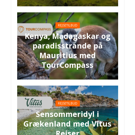
REJSETILBUD
Kenya, Madagaskar og
paradisstrande på
Mauritius med
TourCompass
REJSETILBUD
Sensommeridyl i
Grækenland med Vitus
Rejser