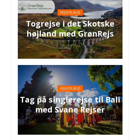
REJSETILBUD
Togrejse i det Skotske
højland med GrønRejs
REJSETILBUD
Tag på singlerejse til Bali
med Svane Rejser