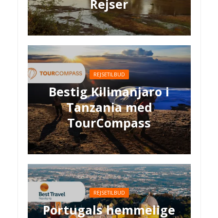
Rejser
REJSETILBUD
Bestig Kilimanjaro i
Tanzania med
TourCompass
REJSETILBUD
Portugals hemmelige