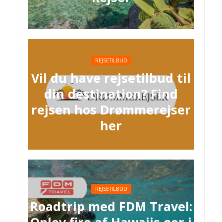
REJSETILBUD
Vil du have rejsetilbud til
din destination? Find
rejsen hos Drømmerejser
her
REJSETILBUD
Roadtrip med FDM Travel: