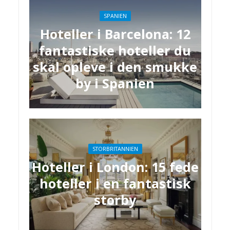
SPANIEN
Hoteller i Barcelona: 12
fantastiske hoteller du
skal opleve i den smukke
by i Spanien
STORBRITANNIEN
Hoteller i London: 15 fede
hoteller i en fantastisk
storby