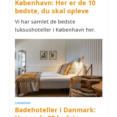
København: Her er de 10
bedste, du skal opleve
Vi har samlet de bedste
luksushoteller i København her.
DANMARK
Badehoteller i Danmark: