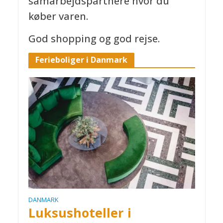
samarbejdspartnere hvor du
køber varen.
God shopping og god rejse.
Ferieboliger i Danmark
DANMARK
Luksushoteller i