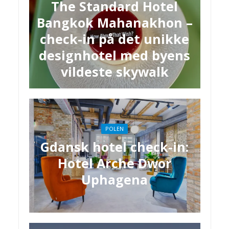
The Standard Hotel
Bangkok Mahanakhon –
check-in på det unikke
designhotel med byens
vildeste skywalk
POLEN
Gdansk hotel check-in:
Hotel Arche Dwor
Uphagena