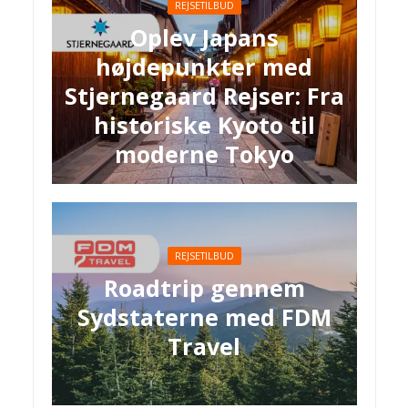
REJSETILBUD
Oplev Japans
højdepunkter med
Stjernegaard Rejser: Fra
historiske Kyoto til
moderne Tokyo
REJSETILBUD
Roadtrip gennem
Sydstaterne med FDM
Travel