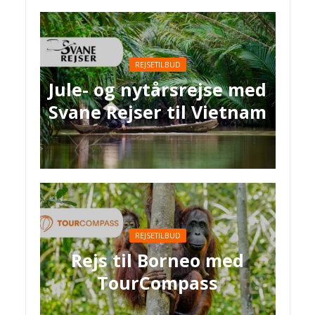
REJSETILBUD
Jule- og nytårsrejse med
Svane Rejser til Vietnam
REJSETILBUD
Rejs til Borneo med
TourCompass