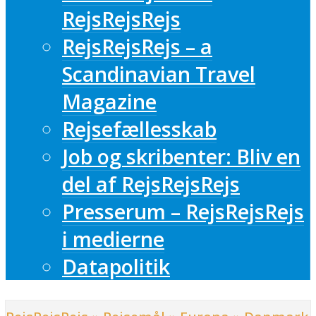
RejsRejsRejs
RejsRejsRejs – a
Scandinavian Travel
Magazine
Rejsefællesskab
Job og skribenter: Bliv en
del af RejsRejsRejs
Presserum – RejsRejsRejs
i medierne
Datapolitik