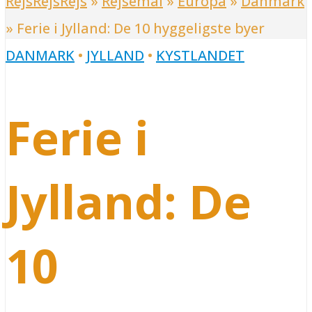
RejsRejsRejs
»
Rejsemål
»
Europa
»
Danmark
»
Ferie i Jylland: De 10 hyggeligste byer
DANMARK
•
JYLLAND
•
KYSTLANDET
Ferie i
Jylland: De
10