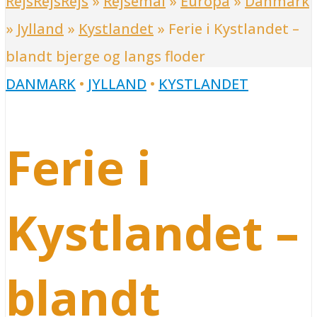
RejsRejsRejs
»
Rejsemål
»
Europa
»
Danmark
»
Jylland
»
Kystlandet
»
Ferie i Kystlandet –
blandt bjerge og langs floder
DANMARK
•
JYLLAND
•
KYSTLANDET
Ferie i
Kystlandet –
blandt