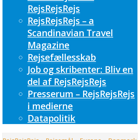
RejsRejsRejs
RejsRejsRejs – a
Scandinavian Travel
Magazine
Rejsefællesskab
Job og skribenter: Bliv en
del af RejsRejsRejs
Presserum – RejsRejsRejs
i medierne
Datapolitik