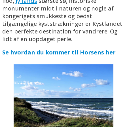
flod,
Jyllands
største sø, historiske
monumenter midt i naturen og nogle af
kongerigets smukkeste og bedst
tilgængelige kyststrækninger er Kystlandet
den perfekte destination for vandrere. Og
lidt af en uopdaget perle.
Se hvordan du kommer til Horsens her