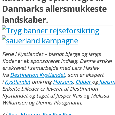
Danmarks allersmukkeste
landskaber.
Ferie i Kystlandet – blandt bjerge og langs
floder
er et
sponsoreret indlæg. Denne artikel
er skrevet i samarbejde med Lars Haslev
fra
Destination Kystlandet
, som er ekspert
i
Kystlandet
omkring
Horsens
,
Odder
og
Juelsm
Enkelte billeder er leveret af Destination
Kystlandet og taget af Jesper Rais
og
Melissa
Willumsen og Dennis Plougmann.
Af
Redaktionen, RejsRejsRejs