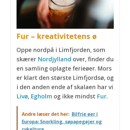
Fur – kreativitetens ø
Oppe nordpå i Limfjorden, som
skærer
Nordjylland
over, finder du
en samling oplagte ferieøer. Mors
er klart den største Limfjordsø, og
i den anden ende af skalaen har vi
Livø
,
Egholm
og ikke mindst
Fur
.
Andre læser det her:
Bilfrie øer i
Europa: Snorkling, søpapegøjer og
cykelture