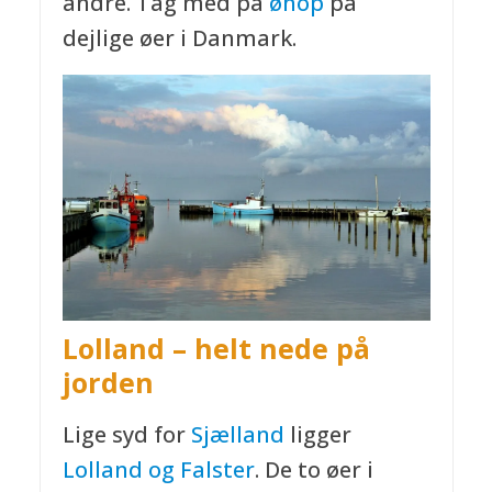
andre. Tag med på
øhop
på
dejlige øer i Danmark.
Lolland – helt nede på
jorden
Lige syd for
Sjælland
ligger
Lolland og Falster
. De to øer i