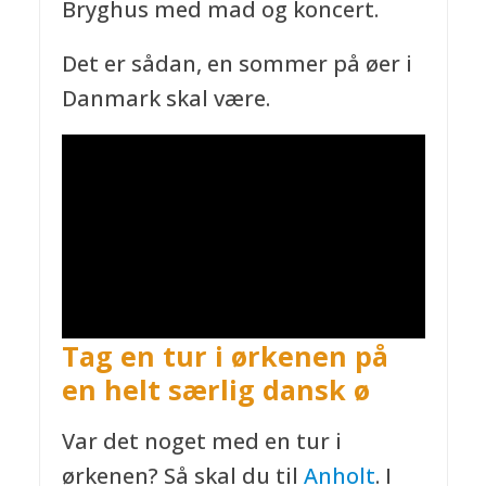
Bryghus med mad og koncert.
Det er sådan, en sommer på øer i
Danmark skal være.
Tag en tur i ørkenen på
en helt særlig dansk ø
Var det noget med en tur i
ørkenen? Så skal du til
Anholt
. I