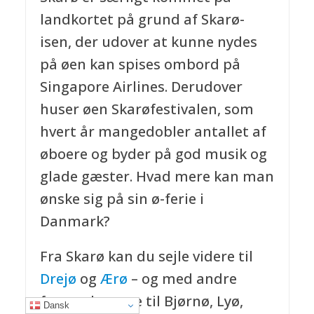
landkortet på grund af Skarø-
isen, der udover at kunne nydes
på øen kan spises ombord på
Singapore Airlines. Derudover
huser øen Skarøfestivalen, som
hvert år mangedobler antallet af
øboere og byder på god musik og
glade gæster. Hvad mere kan man
ønske sig på sin ø-ferie i
Danmark?
Fra Skarø kan du sejle videre til
Drejø
og
Ærø
– og med andre
færger komme til Bjørnø, Lyø,
Dansk