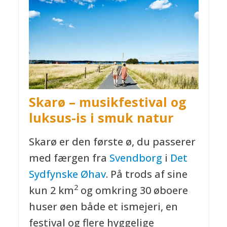
Skarø – musikfestival og
luksus-is i smuk natur
Skarø er den første ø, du passerer
med færgen fra
Svendborg
i
Det
Sydfynske Øhav
. På trods af sine
2
kun 2 km
og omkring 30 øboere
huser øen både et ismejeri, en
festival og flere hyggelige