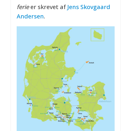
ferie
er skrevet af
Jens Skovgaard
Andersen
.