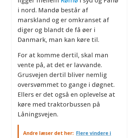
ligger mellem
Rømø
i syd og Fanø
i nord. Mandø består af
marskland og er omkranset af
diger og blandt de få øer i
Danmark, man kan køre til.
For at komme dertil, skal man
vente på, at det er lavvande.
Grusvejen dertil bliver nemlig
oversvømmet to gange i døgnet.
Ellers er det også en oplevelse at
køre med traktorbussen på
Låningsvejen.
Andre læser det her:
Flere vindere i