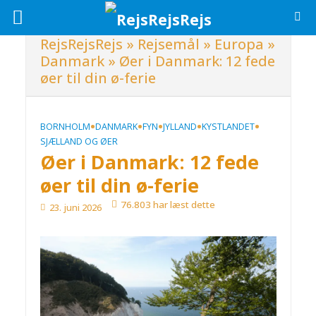
RejsRejsRejs
»
Rejsemål
»
Europa
»
Danmark
»
Øer i Danmark: 12 fede
øer til din ø-ferie
•
•
•
•
•
BORNHOLM
DANMARK
FYN
JYLLAND
KYSTLANDET
SJÆLLAND OG ØER
Øer i Danmark: 12 fede
øer til din ø-ferie
76.803 har læst dette
23. juni 2026