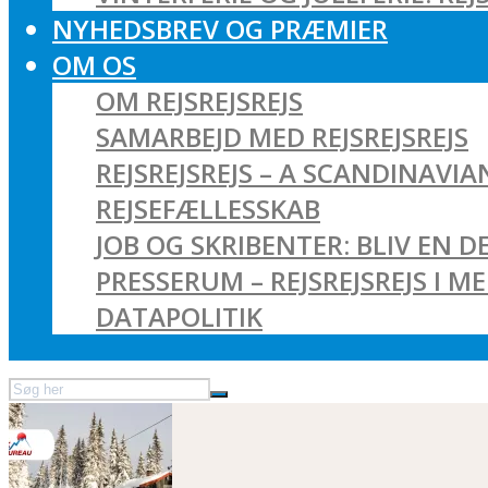
NYHEDSBREV OG PRÆMIER
OM OS
OM REJSREJSREJS
SAMARBEJD MED REJSREJSREJS
REJSREJSREJS – A SCANDINAVI
REJSEFÆLLESSKAB
JOB OG SKRIBENTER: BLIV EN DE
PRESSERUM – REJSREJSREJS I M
DATAPOLITIK