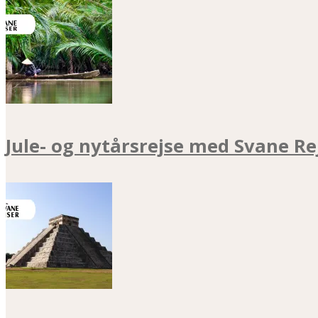
Jule- og nytårsrejse med Svane Re