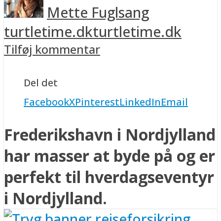
Mette Fuglsang
turtletime.dk
turtletime.dk
Tilføj kommentar
Del det
Facebook
X
Pinterest
LinkedIn
Email
Frederikshavn i Nordjylland
har masser at byde på og er
perfekt til hverdagseventyr
i Nordjylland.