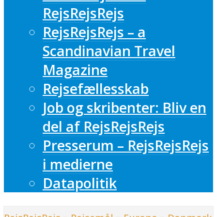
RejsRejsRejs
RejsRejsRejs – a
Scandinavian Travel
Magazine
Rejsefællesskab
Job og skribenter: Bliv en
del af RejsRejsRejs
Presserum – RejsRejsRejs
i medierne
Datapolitik