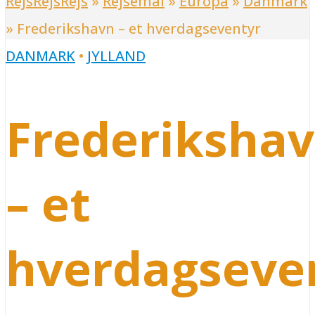
RejsRejsRejs
»
Rejsemål
»
Europa
»
Danmark
»
Frederikshavn – et hverdagseventyr
DANMARK
•
JYLLAND
Frederiksha
– et
hverdagseve