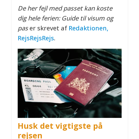
De her fejl med passet kan koste
dig hele ferien: Guide til visum og
pas
er skrevet af
Redaktionen,
RejsRejsRejs
.
Husk det vigtigste på
rejsen