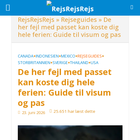
RejsRejsRejs
»
Rejseguides
»
De
her fejl med passet kan koste dig
hele ferien: Guide til visum og pas
•
•
•
•
CANADA
INDONESIEN
MEXICO
REJSEGUIDES
•
•
•
STORBRITANNIEN
SVERIGE
THAILAND
USA
De her fejl med passet
kan koste dig hele
ferien: Guide til visum
og pas
25.651 har læst dette
23. juni 2026