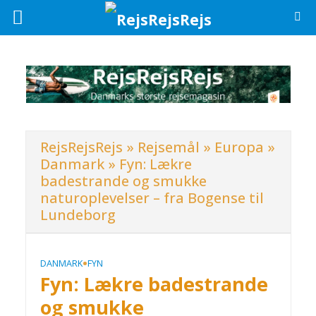
RejsRejsRejs
»
Rejsemål
»
Europa
»
Danmark
»
Fyn: Lækre
badestrande og smukke
naturoplevelser – fra Bogense til
Lundeborg
•
DANMARK
FYN
Fyn: Lækre badestrande
og smukke