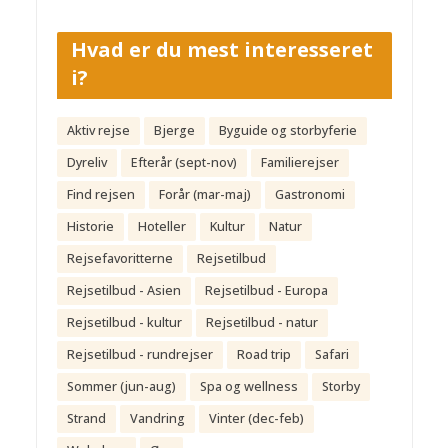
Hvad er du mest interesseret
i?
Aktiv rejse
Bjerge
Byguide og storbyferie
Dyreliv
Efterår (sept-nov)
Familierejser
Find rejsen
Forår (mar-maj)
Gastronomi
Historie
Hoteller
Kultur
Natur
Rejsefavoritterne
Rejsetilbud
Rejsetilbud - Asien
Rejsetilbud - Europa
Rejsetilbud - kultur
Rejsetilbud - natur
Rejsetilbud - rundrejser
Road trip
Safari
Sommer (jun-aug)
Spa og wellness
Storby
Strand
Vandring
Vinter (dec-feb)