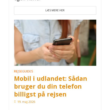
LÆS MERE HER
REJSEGUIDES
Mobil i udlandet: Sådan
bruger du din telefon
billigst på rejsen
19. maj 2026