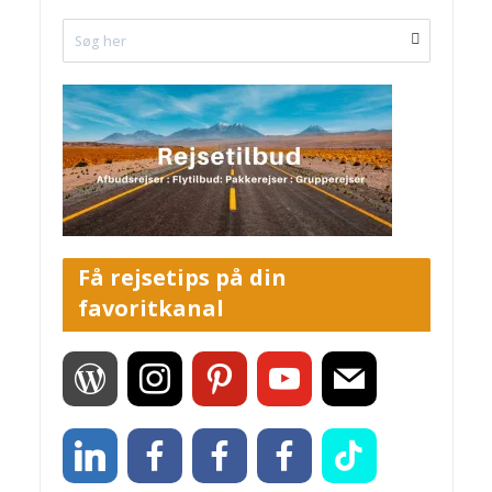
Få rejsetips på din
favoritkanal