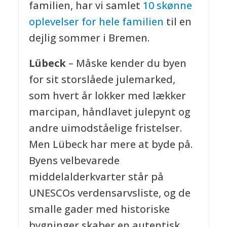
familien, har vi samlet
10 skønne
oplevelser for hele familien
til en
dejlig sommer i Bremen.
Lübeck
– Måske kender du byen
for sit storslåede julemarked,
som hvert år lokker med lækker
marcipan, håndlavet julepynt og
andre uimodståelige fristelser.
Men Lübeck har mere at byde på.
Byens velbevarede
middelalderkvarter står på
UNESCOs verdensarvsliste, og de
smalle gader med historiske
bygninger skaber en autentisk