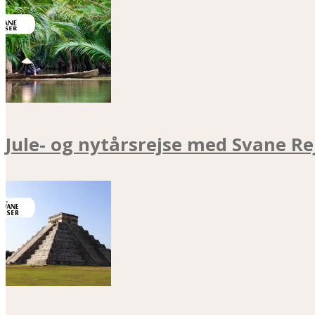
Jule- og nytårsrejse med Svane Re