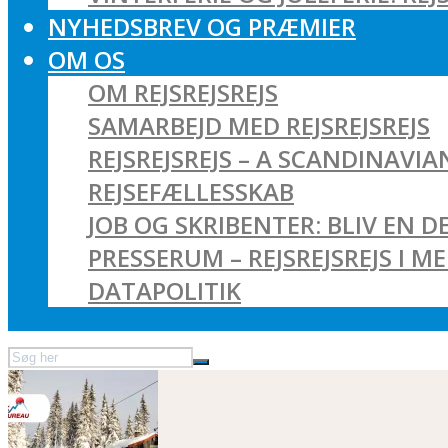
NYHEDSBREV OG PRÆMIER
OM OS
OM REJSREJSREJS
SAMARBEJD MED REJSREJSREJS
REJSREJSREJS – A SCANDINAVI
REJSEFÆLLESSKAB
JOB OG SKRIBENTER: BLIV EN DE
PRESSERUM – REJSREJSREJS I M
DATAPOLITIK