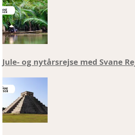
Jule- og nytårsrejse med Svane Re