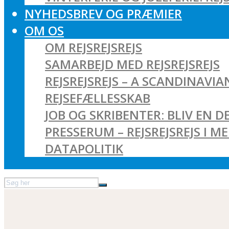
NYHEDSBREV OG PRÆMIER
OM OS
OM REJSREJSREJS
SAMARBEJD MED REJSREJSREJS
REJSREJSREJS – A SCANDINAVI
REJSEFÆLLESSKAB
JOB OG SKRIBENTER: BLIV EN DE
PRESSERUM – REJSREJSREJS I M
DATAPOLITIK