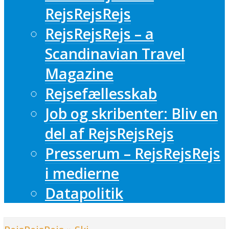
RejsRejsRejs
RejsRejsRejs – a
Scandinavian Travel
Magazine
Rejsefællesskab
Job og skribenter: Bliv en
del af RejsRejsRejs
Presserum – RejsRejsRejs
i medierne
Datapolitik