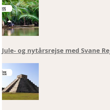
Jule- og nytårsrejse med Svane Re