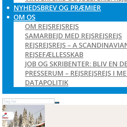
NYHEDSBREV OG PRÆMIER
OM OS
OM REJSREJSREJS
SAMARBEJD MED REJSREJSREJS
REJSREJSREJS – A SCANDINAVI
REJSEFÆLLESSKAB
JOB OG SKRIBENTER: BLIV EN DE
PRESSERUM – REJSREJSREJS I M
DATAPOLITIK