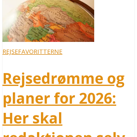
REJSEFAVORITTERNE
Rejsedrømme og
planer for 2026:
Her skal