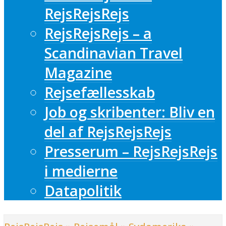
RejsRejsRejs
RejsRejsRejs – a
Scandinavian Travel
Magazine
Rejsefællesskab
Job og skribenter: Bliv en
del af RejsRejsRejs
Presserum – RejsRejsRejs
i medierne
Datapolitik