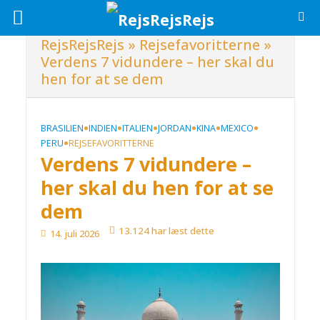
RejsRejsRejs
»
Rejsefavoritterne
»
Verdens 7 vidundere – her skal du
hen for at se dem
•
•
•
•
•
•
BRASILIEN
INDIEN
ITALIEN
JORDAN
KINA
MEXICO
•
PERU
REJSEFAVORITTERNE
Verdens 7 vidundere –
her skal du hen for at se
dem
13.124 har læst dette
14. juli 2026