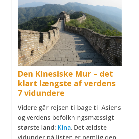
Den Kinesiske Mur – det
klart længste af verdens
7 vidundere
Videre går rejsen tilbage til Asiens
og verdens befolkningsmæssigt
største land:
Kina
. Det ældste
vidunder på listen er nemlig den