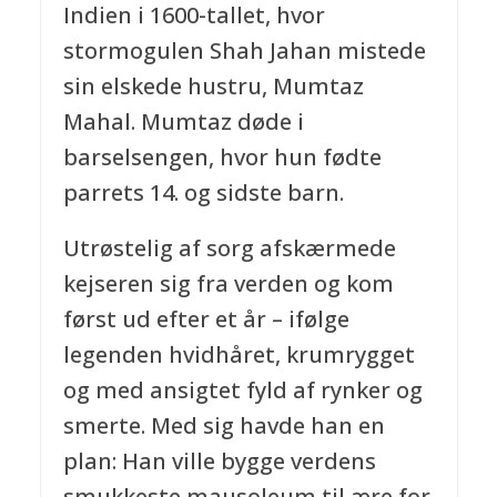
Indien i 1600-tallet, hvor
stormogulen Shah Jahan mistede
sin elskede hustru, Mumtaz
Mahal. Mumtaz døde i
barselsengen, hvor hun fødte
parrets 14. og sidste barn.
Utrøstelig af sorg afskærmede
kejseren sig fra verden og kom
først ud efter et år – ifølge
legenden hvidhåret, krumrygget
og med ansigtet fyld af rynker og
smerte. Med sig havde han en
plan: Han ville bygge verdens
smukkeste mausoleum til ære for