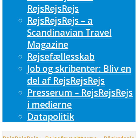
RejsRejsRejs
RejsRejsRejs – a
Scandinavian Travel
Magazine
Rejsefællesskab
Job og skribenter: Bliv en
del af RejsRejsRejs
Presserum – RejsRejsRejs
i medierne
Datapolitik