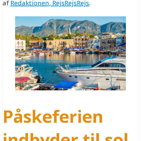
af
Redaktionen, RejsRejsRejs
.
Påskeferien
indbyder til sol