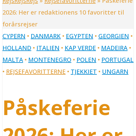
RejsRejsRejs
»
Rejsefavoritterne
»
Påskeferie
2026: Her er redaktionens 10 favoritter til
forårsrejser
CYPERN
•
DANMARK
•
EGYPTEN
•
GEORGIEN
•
HOLLAND
•
ITALIEN
•
KAP VERDE
•
MADEIRA
•
MALTA
•
MONTENEGRO
•
POLEN
•
PORTUGAL
•
REJSEFAVORITTERNE
•
TJEKKIET
•
UNGARN
Påskeferie
2026: Her er