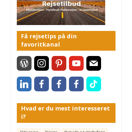
Få rejsetips på din
favoritkanal
Hvad er du mest interesseret
i?