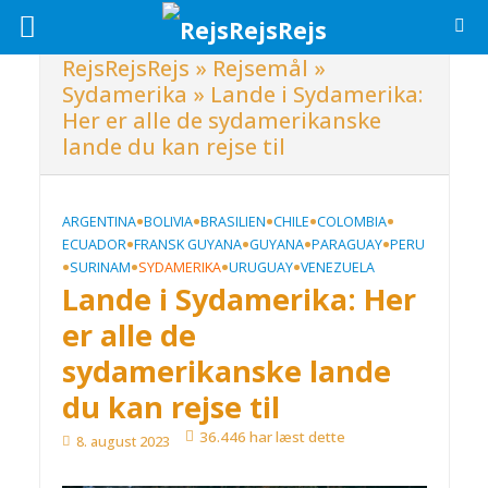
RejsRejsRejs
»
Rejsemål
»
Sydamerika
»
Lande i Sydamerika:
Her er alle de sydamerikanske
lande du kan rejse til
•
•
•
•
•
ARGENTINA
BOLIVIA
BRASILIEN
CHILE
COLOMBIA
•
•
•
•
ECUADOR
FRANSK GUYANA
GUYANA
PARAGUAY
PERU
•
•
•
•
SURINAM
SYDAMERIKA
URUGUAY
VENEZUELA
Lande i Sydamerika: Her
er alle de
sydamerikanske lande
du kan rejse til
36.446 har læst dette
8. august 2023