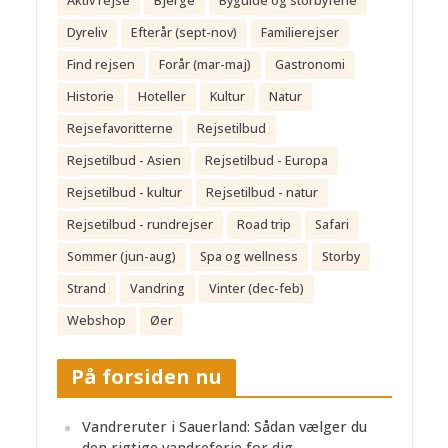
Aktiv rejse
Bjerge
Byguide og storbyferie
Dyreliv
Efterår (sept-nov)
Familierejser
Find rejsen
Forår (mar-maj)
Gastronomi
Historie
Hoteller
Kultur
Natur
Rejsefavoritterne
Rejsetilbud
Rejsetilbud - Asien
Rejsetilbud - Europa
Rejsetilbud - kultur
Rejsetilbud - natur
Rejsetilbud - rundrejser
Road trip
Safari
Sommer (jun-aug)
Spa og wellness
Storby
Strand
Vandring
Vinter (dec-feb)
Webshop
Øer
På forsiden nu
Vandreruter i Sauerland: Sådan vælger du
den rigtige vandreferie for dig