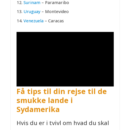
Surinam
– Paramaribo
Uruguay
– Montevideo
Venezuela
– Caracas
Andre læser det her:
Rejse med
teenagere: 7 gode råd til at rejse
med de unge voksne
Få tips til din rejse til de
smukke lande i
Sydamerika
Hvis du er i tvivl om hvad du skal