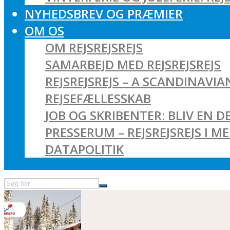
NYHEDSBREV OG PRÆMIER
OM OS
OM REJSREJSREJS
SAMARBEJD MED REJSREJSREJS
REJSREJSREJS – A SCANDINAVI
REJSEFÆLLESSKAB
JOB OG SKRIBENTER: BLIV EN DE
PRESSERUM – REJSREJSREJS I M
DATAPOLITIK