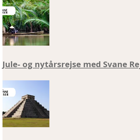
Jule- og nytårsrejse med Svane Re