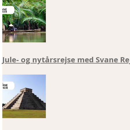
Jule- og nytårsrejse med Svane Re