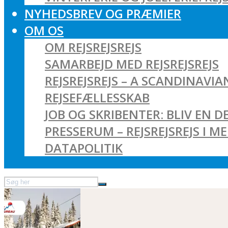
NYHEDSBREV OG PRÆMIER
OM OS
OM REJSREJSREJS
SAMARBEJD MED REJSREJSREJS
REJSREJSREJS – A SCANDINAVI
REJSEFÆLLESSKAB
JOB OG SKRIBENTER: BLIV EN DE
PRESSERUM – REJSREJSREJS I M
DATAPOLITIK