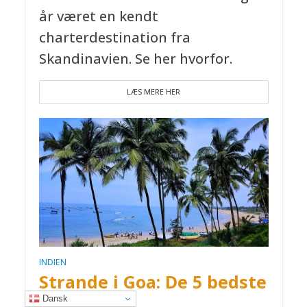
år været en kendt
charterdestination fra
Skandinavien. Se her hvorfor.
LÆS MERE HER
INDIEN
Strande i Goa: De 5 bedste
i syd
Dansk