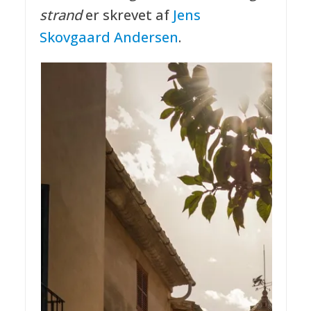
strand
er skrevet af
Jens
Skovgaard Andersen
.