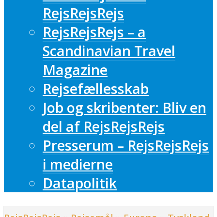
RejsRejsRejs
RejsRejsRejs – a
Scandinavian Travel
Magazine
Rejsefællesskab
Job og skribenter: Bliv en
del af RejsRejsRejs
Presserum – RejsRejsRejs
i medierne
Datapolitik