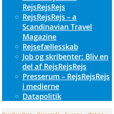
RejsRejsRejs
RejsRejsRejs – a
Scandinavian Travel
Magazine
Rejsefællesskab
Job og skribenter: Bliv en
del af RejsRejsRejs
Presserum – RejsRejsRejs
i medierne
Datapolitik