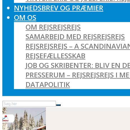
NYHEDSBREV OG PRÆMIER
OM OS
OM REJSREJSREJS
SAMARBEJD MED REJSREJSREJS
REJSREJSREJS – A SCANDINAVI
REJSEFÆLLESSKAB
JOB OG SKRIBENTER: BLIV EN DE
PRESSERUM – REJSREJSREJS I M
DATAPOLITIK