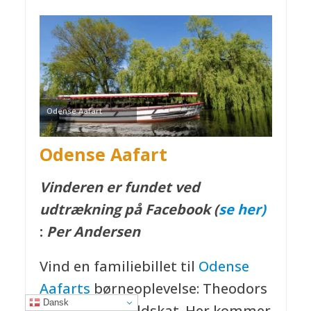
Odense Aafart
Odense Aafart
Vinderen er fundet ved
udtrækning på Facebook (
se her)
:
Per Andersen
Vind en familiebillet til
Odense
Aafarts
børneoplevelse: Theodors
Dansk
hemmelige guldskat. Her kommer