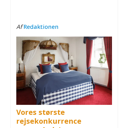
Af
Redaktionen
Vores største
rejsekonkurrence