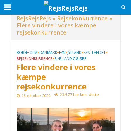
RejsRejsRejs
»
Rejsekonkurrence
»
Flere vindere i vores kæmpe
rejsekonkurrence
•
•
•
•
•
BORNHOLM
DANMARK
FYN
JYLLAND
KYSTLANDET
•
REJSEKONKURRENCE
SJÆLLAND OG ØER
Flere vindere i vores
kæmpe
rejsekonkurrence
23.977 har læst dette
16. oktober 2020