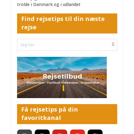
trolde i Danmark og i udlandet
Find rejsetips til din næste
rejse
Få rejsetips på din
favoritkanal