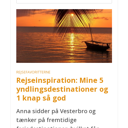
REJSEFAVORITTERNE
Rejseinspiration: Mine 5
yndlingsdestinationer og
1 knap så god
Anna sidder på Vesterbro og
tænker på fremtidige