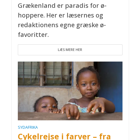
Grækenland er paradis for ø-
hoppere. Her er læsernes og
redaktionens egne græske ø-
favoritter.
LÆS MERE HER
SYDAFRIKA
Cykelrejse i farver – fra