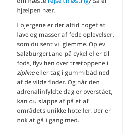
din næste
rejse til Østrig
? Så er
hjælpen nær.
I bjergene er der altid noget at
lave og masser af fede oplevelser,
som du sent vil glemme. Oplev
SalzburgerLand på cykel eller til
fods, flyv hen over trætoppene i
zipline
eller tag i gummibåd ned
af de vilde floder. Og når den
adrenalinfyldte dag er overstået,
kan du slappe af på et af
områdets unikke hoteller. Der er
nok at gå i gang med.