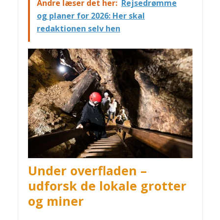
Andre læser det her:
Rejsedrømme
og planer for 2026: Her skal
redaktionen selv hen
Under overfladen –
udforsk de lokale grotter
og miner