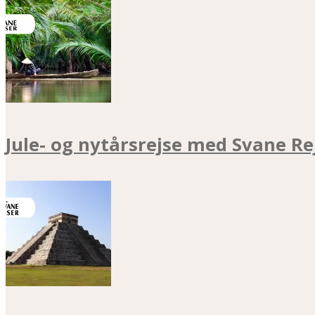
Jule- og nytårsrejse med Svane Re