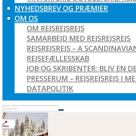
NYHEDSBREV OG PRÆMIER
OM OS
OM REJSREJSREJS
SAMARBEJD MED REJSREJSREJS
REJSREJSREJS – A SCANDINAVI
REJSEFÆLLESSKAB
JOB OG SKRIBENTER: BLIV EN DE
PRESSERUM – REJSREJSREJS I M
DATAPOLITIK