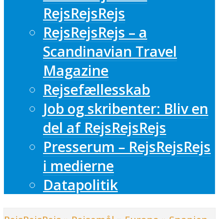
RejsRejsRejs
RejsRejsRejs – a
Scandinavian Travel
Magazine
Rejsefællesskab
Job og skribenter: Bliv en
del af RejsRejsRejs
Presserum – RejsRejsRejs
i medierne
Datapolitik