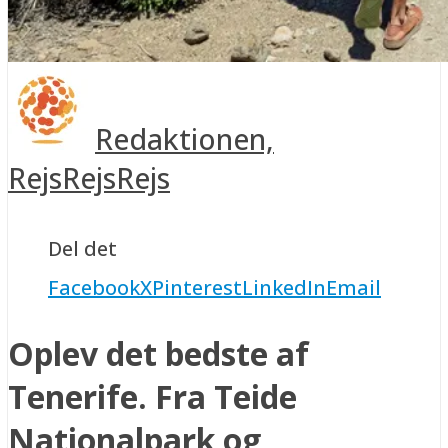
Redaktionen,
RejsRejsRejs
Del det
Facebook
X
Pinterest
LinkedIn
Email
Oplev det bedste af
Tenerife. Fra Teide
Nationalpark og