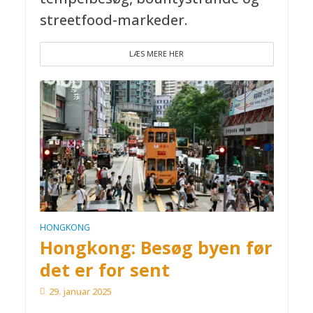
streetfood-markeder.
LÆS MERE HER
HONGKONG
Hongkong: Besøg byen før
det er for sent
29. januar 2025