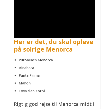
Her er det, du skal opleve
på solrige Menorca
Purobeach Menorca
Binabeca
Punta Prima
Mahón
Cova d’en Xoroi
Rigtig god rejse til Menorca midt i