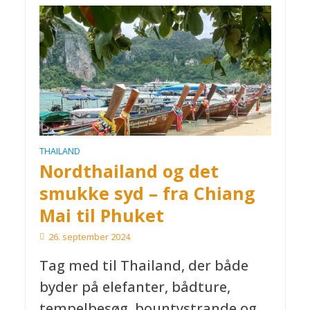
THAILAND
Nordthailand og det
smukke syd – fra Chiang
Mai til Phuket
26. september 2024
Tag med til Thailand, der både
byder på elefanter, bådture,
tempelbesøg, bountystrande og