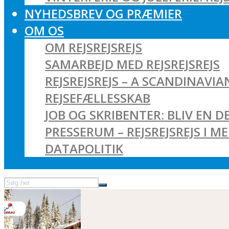
NYHEDSBREV OG PRÆMIER
OM OS
OM REJSREJSREJS
SAMARBEJD MED REJSREJSREJS
REJSREJSREJS – A SCANDINAVI
REJSEFÆLLESSKAB
JOB OG SKRIBENTER: BLIV EN DE
PRESSERUM – REJSREJSREJS I M
DATAPOLITIK