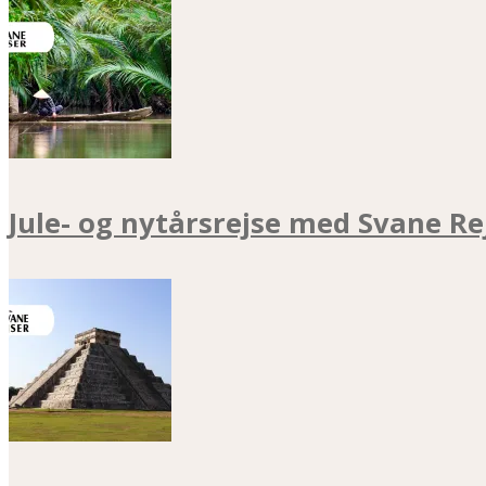
Jule- og nytårsrejse med Svane Re