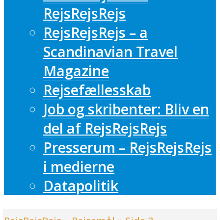
RejsRejsRejs
RejsRejsRejs – a
Scandinavian Travel
Magazine
Rejsefællesskab
Job og skribenter: Bliv en
del af RejsRejsRejs
Presserum – RejsRejsRejs
i medierne
Datapolitik