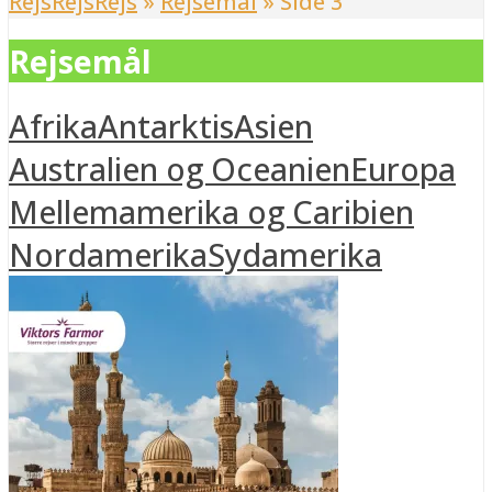
RejsRejsRejs
»
Rejsemål
»
Side 3
Rejsemål
Afrika
Antarktis
Asien
Australien og Oceanien
Europa
Mellemamerika og Caribien
Nordamerika
Sydamerika