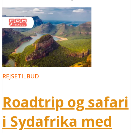
REJSETILBUD
Roadtrip og safari
i Sydafrika med