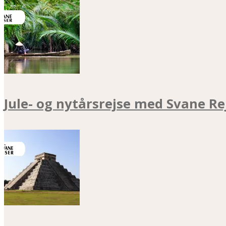
Jule- og nytårsrejse med Svane Re