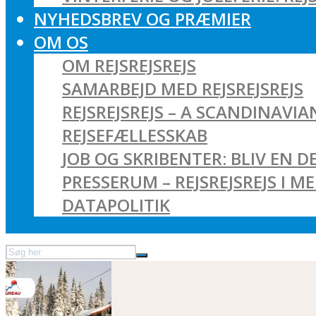
NYHEDSBREV OG PRÆMIER
OM OS
OM REJSREJSREJS
SAMARBEJD MED REJSREJSREJS
REJSREJSREJS – A SCANDINAVI
REJSEFÆLLESSKAB
JOB OG SKRIBENTER: BLIV EN DE
PRESSERUM – REJSREJSREJS I M
DATAPOLITIK