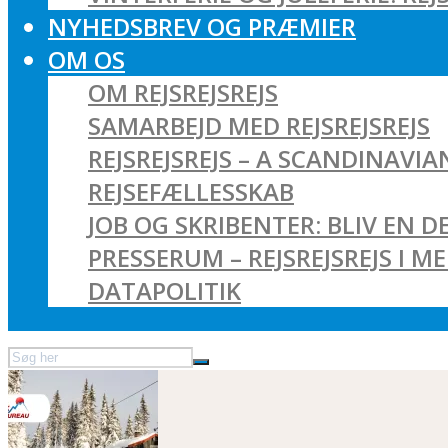
NYHEDSBREV OG PRÆMIER
OM OS
OM REJSREJSREJS
SAMARBEJD MED REJSREJSREJS
REJSREJSREJS – A SCANDINAVI
REJSEFÆLLESSKAB
JOB OG SKRIBENTER: BLIV EN DE
PRESSERUM – REJSREJSREJS I M
DATAPOLITIK