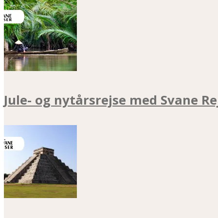
Jule- og nytårsrejse med Svane Re