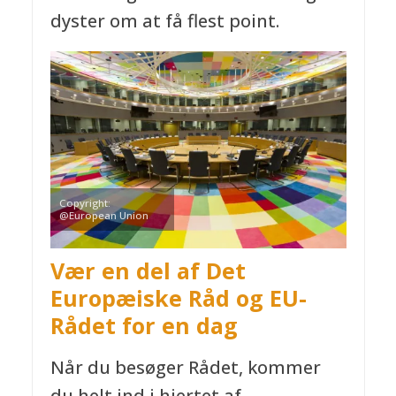
dyster om at få flest point.
Copyright:
@European Union
Vær en del af Det
Europæiske Råd og EU-
Rådet for en dag
Når du besøger Rådet, kommer
du helt ind i hjertet af