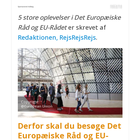
5 store oplevelser i Det Europæiske
Råd og EU-Rådet
er skrevet af
Redaktionen, RejsRejsRejs
.
Copyright:
@European Union
Derfor skal du besøge Det
Europæiske Råd og EU-