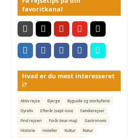
Få rejsetips på din
favoritkanal
Hvad er du mest interesseret
i?
Aktiv rejse
Bjerge
Byguide og storbyferie
Dyreliv
Efterår (sept-nov)
Familierejser
Find rejsen
Forår (mar-maj)
Gastronomi
Historie
Hoteller
Kultur
Natur