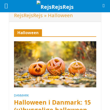
RejsRejsRejs
»
Halloween
Halloween
DANMARK
Halloween i Danmark: 15
(u)hyggelige halloween-