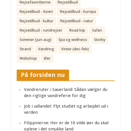
Rejsefavoritterne
Rejsetilbud
Rejsetilbud - Asien
Rejsetilbud - Europa
Rejsetilbud - kultur
Rejsetilbud - natur
Rejsetilbud - rundrejser
Road trip
Safari
Sommer (jun-aug)
Spa og wellness
Storby
Strand
Vandring
Vinter (dec-feb)
Webshop
Øer
På forsiden nu
Vandreruter i Sauerland: Sådan vælger du
den rigtige vandreferie for dig
Job i udlandet: Flyt studiet og arbejdet ud i
verden
Filippinerne: Her er de 10 vilde øer du skal
opleve i det smukke land