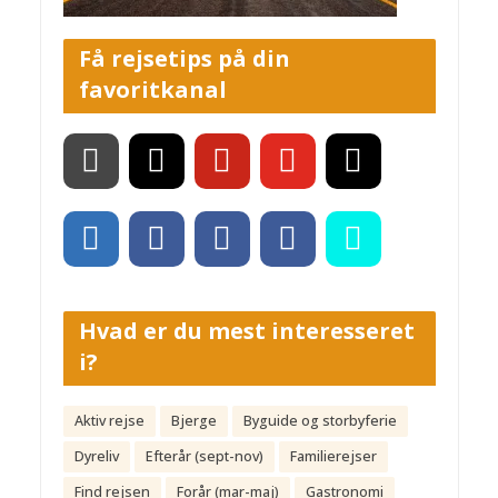
Få rejsetips på din
favoritkanal
Hvad er du mest interesseret
i?
Aktiv rejse
Bjerge
Byguide og storbyferie
Dyreliv
Efterår (sept-nov)
Familierejser
Find rejsen
Forår (mar-maj)
Gastronomi