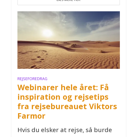
REJSEFOREDRAG
Webinarer hele året: Få
inspiration og rejsetips
fra rejsebureauet Viktors
Farmor
Hvis du elsker at rejse, så burde