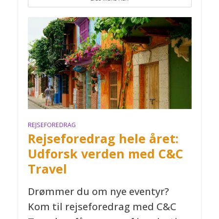
REJSEFOREDRAG
Rejseforedrag hele året:
Udforsk verden med C&C
Travel
Drømmer du om nye eventyr?
Kom til rejseforedrag med C&C