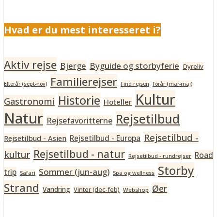
Hvad er du mest interesseret i?
Aktiv rejse
Bjerge
Byguide og storbyferie
Dyreliv
Familierejser
Find rejsen
Efterår (sept-nov)
Forår (mar-maj)
Kultur
Historie
Gastronomi
Hoteller
Natur
Rejsetilbud
Rejsefavoritterne
Rejsetilbud -
Rejsetilbud - Europa
Rejsetilbud - Asien
Rejsetilbud - natur
kultur
Road
Rejsetilbud - rundrejser
Storby
Sommer (jun-aug)
trip
Safari
Spa og wellness
Strand
Øer
Vandring
Vinter (dec-feb)
Webshop