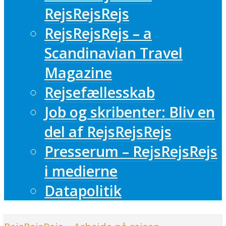
RejsRejsRejs
RejsRejsRejs – a
Scandinavian Travel
Magazine
Rejsefællesskab
Job og skribenter: Bliv en
del af RejsRejsRejs
Presserum – RejsRejsRejs
i medierne
Datapolitik